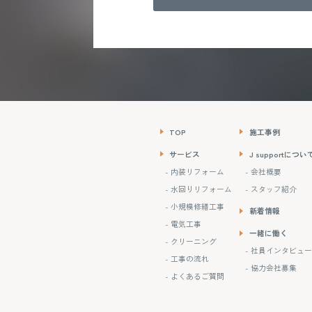
TOP
施工事例
サービス
J supportについ
- 内装リフォーム
- 会社概要
- 水回りリフォーム
- スタッフ紹介
- 小規模修繕工事
新着情報
- 電気工事
一緒に働く
- クリーニング
- 社員インタビュー
- 工事の流れ
- 協力会社募集
- よくあるご質問