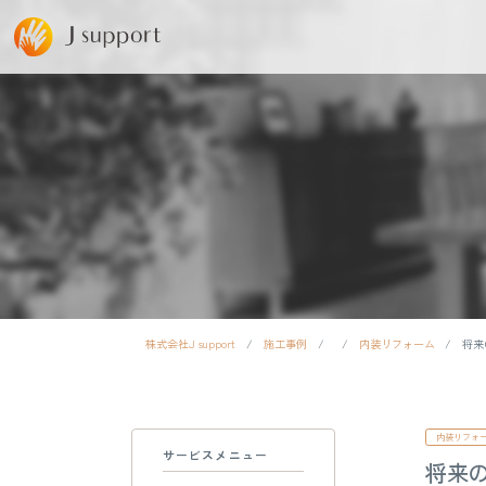
株式会社J support
/
施工事例
/
/
内装リフォーム
/
将来
内装リフォ
サービスメニュー
将来