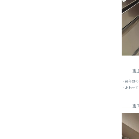
施
・築年数の
・あわせて
施