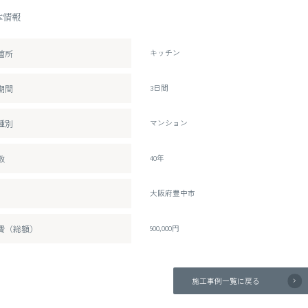
本情報
箇所
キッチン
期間
3日間
種別
マンション
数
40年
大阪府豊中市
費（総額）
900,000円
施工事例一覧に戻る