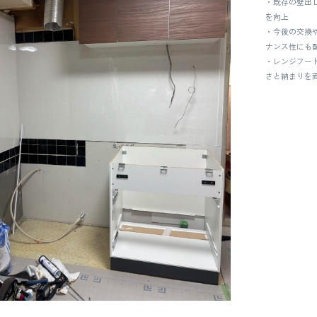
・既存の壁出
を向上
・今後の交換
ナンス性にも
・レンジフー
さと納まりを