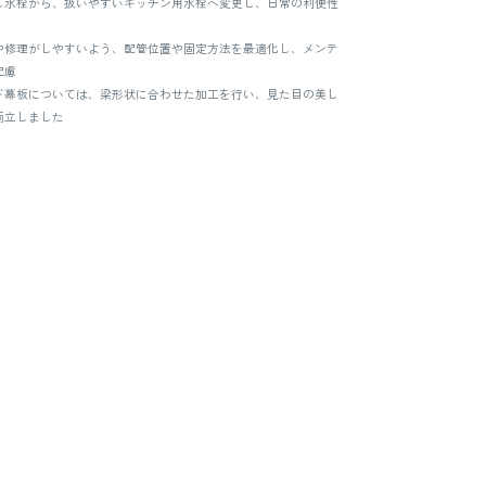
し水栓から、扱いやすいキッチン用水栓へ変更し、日常の利便性
や修理がしやすいよう、配管位置や固定方法を最適化し、メンテ
配慮
ド幕板については、梁形状に合わせた加工を行い、見た目の美し
両立しました